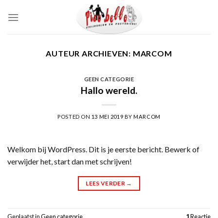
Skip
to
content
AUTEUR ARCHIEVEN:
MARCOM
GEEN CATEGORIE
Hallo wereld.
POSTED ON
13 MEI 2019
BY
MARCOM
Welkom bij WordPress. Dit is je eerste bericht. Bewerk of
verwijder het, start dan met schrijven!
LEES VERDER
→
Geplaatst in
Geen categorie
1
Reactie